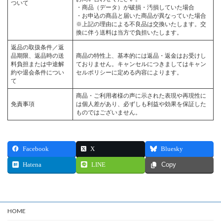
ついて
・商品（データ）が破損・汚損していた場合
・お申込の商品と届いた商品が異なっていた場合
※上記の理由による不良品は交換いたします。交
換に伴う送料は当方で負担いたします。
返品の取扱条件／返
品期限、返品時の送
商品の特性上、基本的には返品・返金はお受けし
料負担または中途解
ておりません。キャンセルにつきましてはキャン
約や退会条件につい
セルポリシーに定める内容によります。
て
商品・ご利用者様の声に示された表現や再現性に
免責事項
は個人差があり、必ずしも利益や効果を保証した
ものではございません。
Facebook
X
Bluesky
Hatena
LINE
Copy
HOME