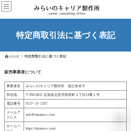
コ
ナ
ン
ビ
テ
ゲ
ン
ー
ツ
シ
へ
ョ
特定商取引法に基づく表記
ス
ン
キ
に
ッ
移
プ
動
HOME
特定商取引法に基づく表記
販売事業者について
事業者名
みらいのキャリア製作所 福士奈央子
所在地
〒090-0831 北海道北見市西富町３丁目14番１号
電話番号
0157−33−5207
メールア
info＠miraino-c.com
ドレス
ホームペ
https://miraino-c.com/