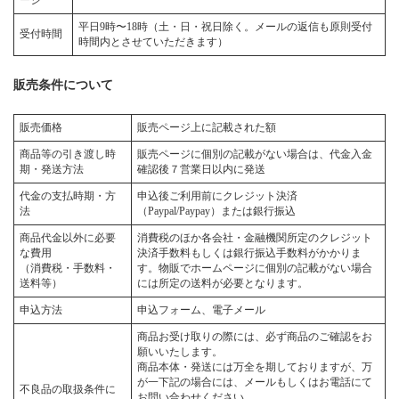
ージ
平日9時〜18時（土・日・祝日除く。メールの返信も原則受付
受付時間
時間内とさせていただきます）
販売条件について
販売価格
販売ページ上に記載された額
商品等の引き渡し時
販売ページに個別の記載がない場合は、代金入金
期・発送方法
確認後７営業日以内に発送
代金の支払時期・方
申込後ご利用前にクレジット決済
法
（Paypal/Paypay）または銀行振込
商品代金以外に必要
消費税のほか各会社・金融機関所定のクレジット
な費用
決済手数料もしくは銀行振込手数料がかかりま
（消費税・手数料・
す。物販でホームページに個別の記載がない場合
送料等）
には所定の送料が必要となります。
申込方法
申込フォーム、電子メール
商品お受け取りの際には、必ず商品のご確認をお
願いいたします。
商品本体・発送には万全を期しておりますが、万
が一下記の場合には、メールもしくはお電話にて
不良品の取扱条件に
お問い合わせください。